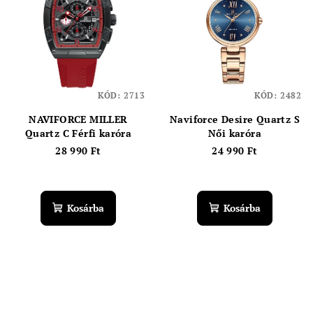
KÓD:
2713
KÓD:
2482
NAVIFORCE MILLER
Naviforce Desire Quartz S
Quartz C Férfi karóra
Női karóra
28 990 Ft
24 990 Ft
Kosárba
Kosárba