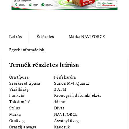
Leírás
Értékelés
Márka
NAVIFORCE
Egyéb információk
Termék részletes leírása
Óra típusa
Férfi karóra
Szerkezet típusa
Sunon Mvt. Quartz
Vízállóság
3 ATM
Funkció
Kronográf, dátumkijelzés
Tok átmérő
45 mm
Stílus
Divat
Márka
NAVIFORCE
Óraüveg
Ásványi üveg
Óraszíj anyaga
Kaucsuk