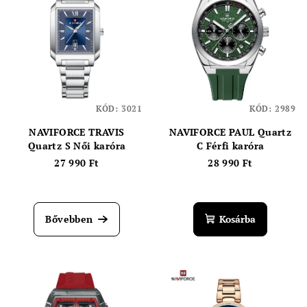
KÓD:
3021
KÓD:
2989
NAVIFORCE TRAVIS
NAVIFORCE PAUL Quartz
Quartz S Női karóra
C Férfi karóra
27 990 Ft
28 990 Ft
Bővebben
Kosárba