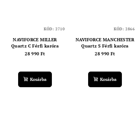
KÓD:
2710
KÓD:
2866
NAVIFORCE MILLER
NAVIFORCE MANCHESTER
Quartz C Férfi karóra
Quartz S Férfi karóra
28 990 Ft
28 990 Ft
A
termék
átlagos
Kosárba
Kosárba
értékelése
5-
ből
5,0
csillag.