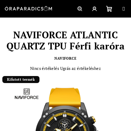
Ugrás
a
fő
Kosár
Keresés
Bejelentkezés
tartalomhoz
NAVIFORCE ATLANTIC
QUARTZ TPU Férfi karóra
NAVIFORCE
A
Nincs értékelés
Ugrás az értékeléshez
termék
átlagos
Kifutott termék
értékelése
5-
ből
0,0
csillag.