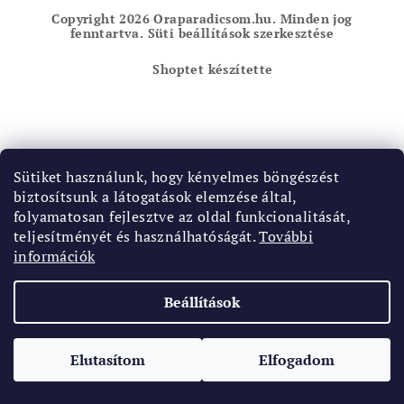
b
Copyright 2026
Oraparadicsom.hu
. Minden jog
l
fenntartva.
Süti beállítások szerkesztése
é
Shoptet készítette
c
Sütiket használunk, hogy kényelmes böngészést
biztosítsunk a látogatások elemzése által,
folyamatosan fejlesztve az oldal funkcionalitását,
teljesítményét és használhatóságát.
További
információk
Beállítások
Elutasítom
Elfogadom