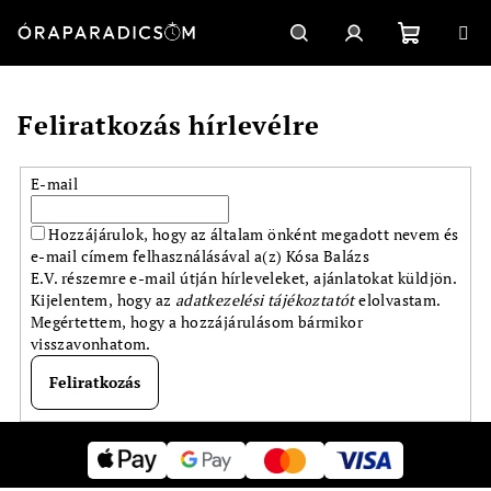
Ugrás
a
fő
Kosár
Keresés
Bejelentkezés
tartalomhoz
Feliratkozás hírlevélre
E-mail
Hozzájárulok, hogy az általam önként megadott nevem és
e-mail címem felhasználásával a(z) Kósa Balázs
E.V. részemre e-mail útján hírleveleket, ajánlatokat küldjön.
Kijelentem, hogy az
adatkezelési tájékoztatót
elolvastam.
Megértettem, hogy a hozzájárulásom bármikor
visszavonhatom.
Feliratkozás
L
á