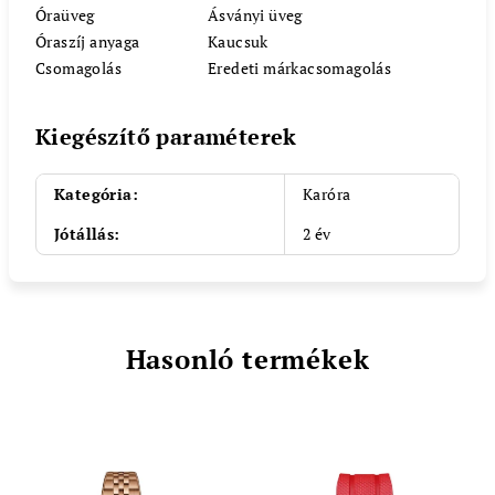
Óraüveg
Ásványi üveg
Óraszíj anyaga
Kaucsuk
Csomagolás
Eredeti márkacsomagolás
Kiegészítő paraméterek
Kategória
:
Karóra
Jótállás
:
2 év
Hasonló termékek