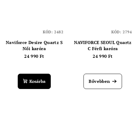
KÓD:
2482
KÓD:
2794
Naviforce Desire Quartz S
NAVIFORCE SEOUL Quartz
Női karóra
C Férfi karóra
24 990 Ft
24 990 Ft
Kosárba
Bővebben