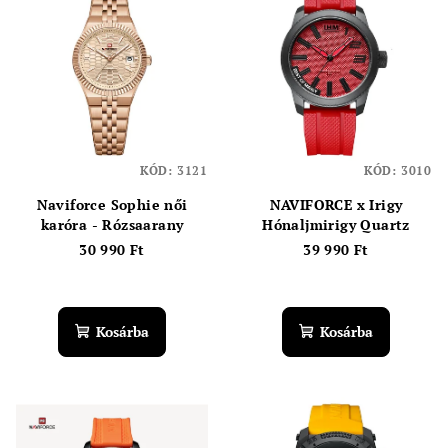
KÓD:
3121
KÓD:
3010
Naviforce Sophie női
NAVIFORCE x Irigy
karóra - Rózsaarany
Hónaljmirigy Quartz
30 990 Ft
39 990 Ft
Kosárba
Kosárba