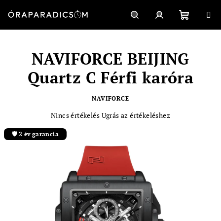
Ugrás
a
fő
Kosár
Keresés
Bejelentkezés
tartalomhoz
NAVIFORCE BEIJING
Quartz C Férfi karóra
NAVIFORCE
A
Nincs értékelés
Ugrás az értékeléshez
termék
átlagos
🛡️ 2 év garancia
értékelése
5-
ből
0,0
csillag.