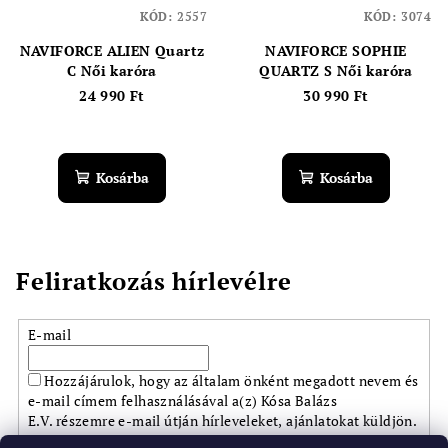
KÓD:
2557
KÓD:
3074
NAVIFORCE ALIEN Quartz
NAVIFORCE SOPHIE
C Női karóra
QUARTZ S Női karóra
24 990 Ft
30 990 Ft
Kosárba
Kosárba
Feliratkozás hírlevélre
E-mail
Hozzájárulok, hogy az általam önként megadott nevem és
e-mail címem felhasználásával a(z) Kósa Balázs
E.V. részemre e-mail útján hírleveleket, ajánlatokat küldjön.
Kijelentem, hogy az
adatkezelési tájékoztatót
elolvastam.