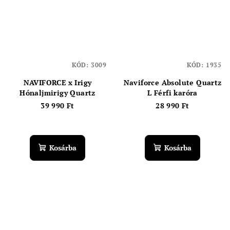
KÓD:
3009
KÓD:
1935
NAVIFORCE x Irigy
Naviforce Absolute Quartz
Hónaljmirigy Quartz
L Férfi karóra
39 990 Ft
28 990 Ft
Kosárba
Kosárba