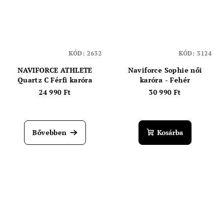
KÓD:
2632
KÓD:
3124
NAVIFORCE ATHLETE
Naviforce Sophie női
Quartz C Férfi karóra
karóra - Fehér
24 990 Ft
30 990 Ft
Bővebben
Kosárba