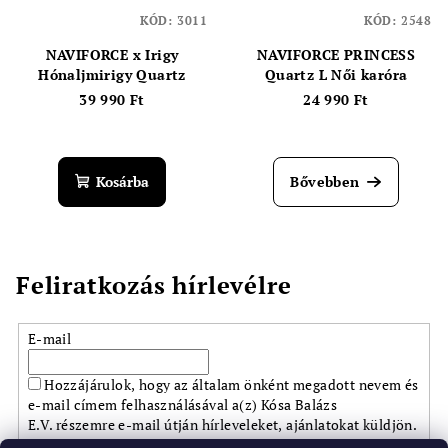
KÓD:
3011
KÓD:
2548
NAVIFORCE x Irigy
NAVIFORCE PRINCESS
Hónaljmirigy Quartz
Quartz L Női karóra
39 990 Ft
24 990 Ft
Kosárba
Bővebben
Feliratkozás hírlevélre
E-mail
Hozzájárulok, hogy az általam önként megadott nevem és
e-mail címem felhasználásával a(z) Kósa Balázs
E.V. részemre e-mail útján hírleveleket, ajánlatokat küldjön.
Kijelentem, hogy az
adatkezelési tájékoztatót
elolvastam.