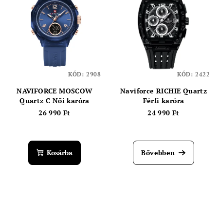
KÓD:
2908
KÓD:
2422
NAVIFORCE MOSCOW
Naviforce RICHIE Quartz
Quartz C Női karóra
Férfi karóra
26 990 Ft
24 990 Ft
Kosárba
Bővebben