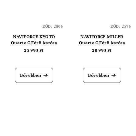
KÓD:
2806
KÓD:
2596
NAVIFORCE KYOTO
NAVIFORCE MILLER
Quartz C Férfi karóra
Quartz C Férfi karóra
23 990 Ft
28 990 Ft
A
termék
átlagos
Bővebben
Bővebben
értékelése
5-
ből
4,0
csillag.