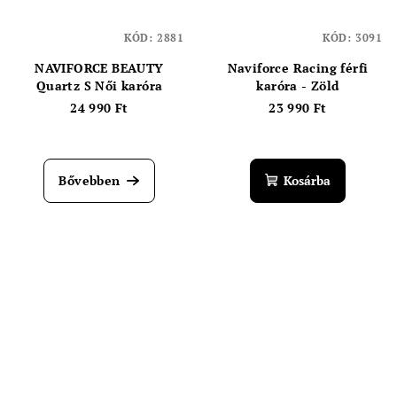
KÓD:
2881
KÓD:
3091
NAVIFORCE BEAUTY
Naviforce Racing férfi
Quartz S Női karóra
karóra - Zöld
24 990 Ft
23 990 Ft
Bővebben
Kosárba