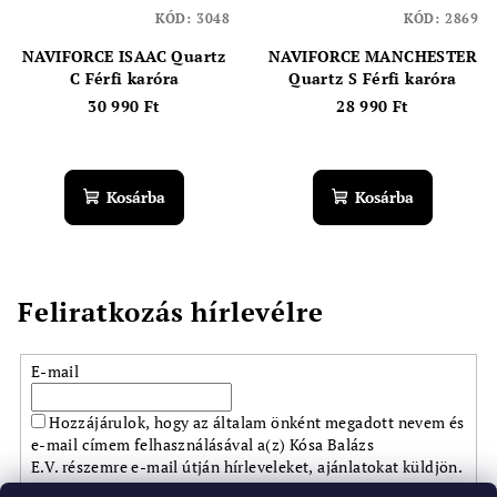
KÓD:
3048
KÓD:
2869
NAVIFORCE ISAAC Quartz
NAVIFORCE MANCHESTER
C Férfi karóra
Quartz S Férfi karóra
30 990 Ft
28 990 Ft
Kosárba
Kosárba
Feliratkozás hírlevélre
E-mail
Hozzájárulok, hogy az általam önként megadott nevem és
e-mail címem felhasználásával a(z) Kósa Balázs
E.V. részemre e-mail útján hírleveleket, ajánlatokat küldjön.
Kijelentem, hogy az
adatkezelési tájékoztatót
elolvastam.