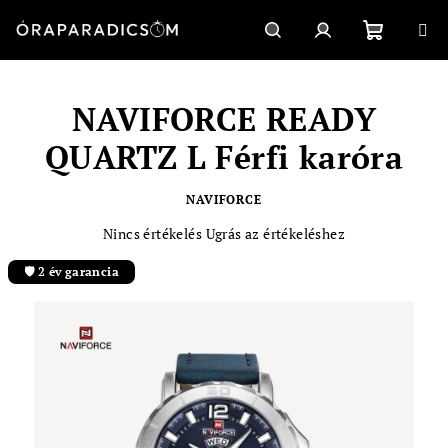
Ugrás
a
fő
Kosár
Keresés
Bejelentkezés
tartalomhoz
NAVIFORCE READY
QUARTZ L Férfi karóra
NAVIFORCE
A
Nincs értékelés
Ugrás az értékeléshez
termék
átlagos
🛡️ 2 év garancia
értékelése
5-
ből
0,0
csillag.