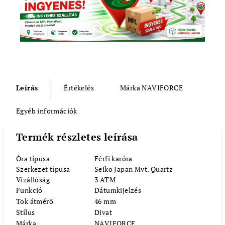
Leírás
Értékelés
Márka
NAVIFORCE
Egyéb információk
Termék részletes leírása
Óra típusa
Férfi karóra
Szerkezet típusa
Seiko Japan Mvt. Quartz
Vízállóság
3 ATM
Funkció
Dátumkijelzés
Tok átmérő
46 mm
Stílus
Divat
Márka
NAVIFORCE