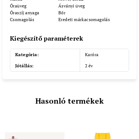
Óraüveg
Ásványi üveg
Óraszíj anyaga
Bőr
Csomagolás
Eredeti márkacsomagolás
Kiegészítő paraméterek
Kategória
:
Karóra
Jótállás
:
2 év
Hasonló termékek