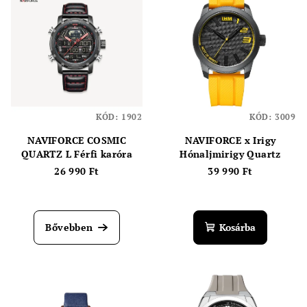
KÓD:
1902
KÓD:
3009
NAVIFORCE COSMIC
NAVIFORCE x Irigy
QUARTZ L Férfi karóra
Hónaljmirigy Quartz
26 990 Ft
39 990 Ft
Bővebben
Kosárba