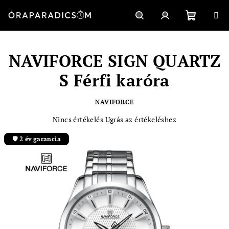
Ugrás
a
fő
Kosár
Keresés
Bejelentkezés
tartalomhoz
NAVIFORCE SIGN QUARTZ
S Férfi karóra
NAVIFORCE
A
Nincs értékelés
Ugrás az értékeléshez
termék
átlagos
🛡️ 2 év garancia
értékelése
5-
ből
0,0
csillag.