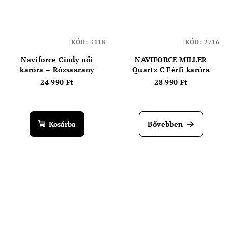
KÓD:
3118
KÓD:
2716
Naviforce Cindy női
NAVIFORCE MILLER
karóra – Rózsaarany
Quartz C Férfi karóra
24 990 Ft
28 990 Ft
Kosárba
Bővebben