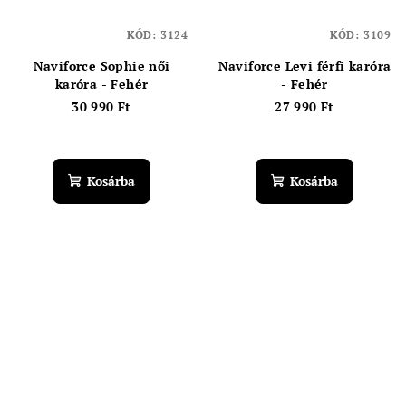
KÓD:
3124
KÓD:
3109
Naviforce Sophie női
Naviforce Levi férfi karóra
karóra - Fehér
- Fehér
30 990 Ft
27 990 Ft
Kosárba
Kosárba