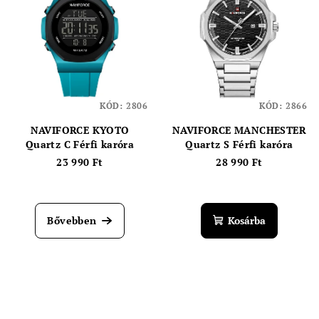
KÓD:
2806
KÓD:
2866
NAVIFORCE KYOTO
NAVIFORCE MANCHESTER
Quartz C Férfi karóra
Quartz S Férfi karóra
23 990 Ft
28 990 Ft
A
termék
átlagos
Bővebben
Kosárba
értékelése
5-
ből
4,0
csillag.