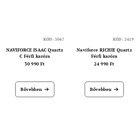
KÓD:
3047
KÓD:
2419
NAVIFORCE ISAAC Quartz
Naviforce RICHIE Quartz
C Férfi karóra
Férfi karóra
30 990 Ft
24 990 Ft
A
termék
átlagos
Bővebben
Bővebben
értékelése
5-
ből
5,0
csillag.