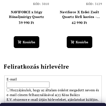
KÓD:
3010
KÓD:
3129
NAVIFORCE x Irigy
Naviforce X Erdei Zsolt
Hónaljmirigy Quartz
Quartz férfi karóra -
Fekete
39 990 Ft
42 990 Ft
Kosárba
Kosárba
Feliratkozás hírlevélre
E-mail
Hozzájárulok, hogy az általam önként megadott nevem és
e-mail címem felhasználásával a(z) Kósa Balázs
E.V. részemre e-mail útján hírleveleket, ajánlatokat küldjön.
Kijelentem, hogy az
adatkezelési tájékoztatót
elolvastam.