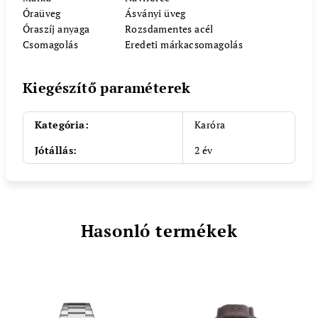
Óraüveg
Ásványi üveg
Óraszíj anyaga
Rozsdamentes acél
Csomagolás
Eredeti márkacsomagolás
Kiegészítő paraméterek
Kategória
:
Karóra
Jótállás
:
2 év
Hasonló termékek