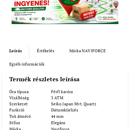
Leírás
Értékelés
Márka
NAVIFORCE
Egyéb információk
Termék részletes leírása
Óra típusa
Férfi karóra
Vízállóság
3 ATM
Szerkezet
Seiko Japan Mvt. Quartz
Funkció
Dátumkijelzés
Tok átmérő
44 mm
Stílus
Elegáns
Márka
Naviforce