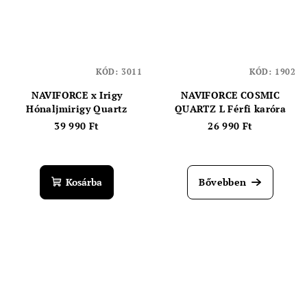
KÓD:
3011
KÓD:
1902
NAVIFORCE x Irigy
NAVIFORCE COSMIC
Hónaljmirigy Quartz
QUARTZ L Férfi karóra
39 990 Ft
26 990 Ft
Kosárba
Bővebben