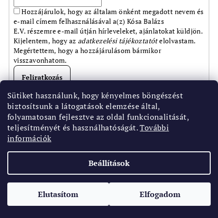
Hozzájárulok, hogy az általam önként megadott nevem és
e-mail címem felhasználásával a(z) Kósa Balázs
E.V. részemre e-mail útján hírleveleket, ajánlatokat küldjön.
Kijelentem, hogy az
adatkezelési tájékoztatót
elolvastam.
Megértettem, hogy a hozzájárulásom bármikor
visszavonhatom.
Feliratkozás
Sütiket használunk, hogy kényelmes böngészést
L
biztosítsunk a látogatások elemzése által,
á
folyamatosan fejlesztve az oldal funkcionalitását,
b
teljesítményét és használhatóságát.
További
Copyright 2026
Oraparadicsom.hu
. Minden jog
információk
l
fenntartva.
Süti beállítások szerkesztése
é
Beállítások
Shoptet készítette
c
Elutasítom
Elfogadom