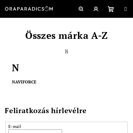
Ugrás
a
fő
Kosár
Keresés
Bejelentkezés
tartalomhoz
Összes márka A-Z
N
N
NAVIFORCE
Feliratkozás hírlevélre
E-mail