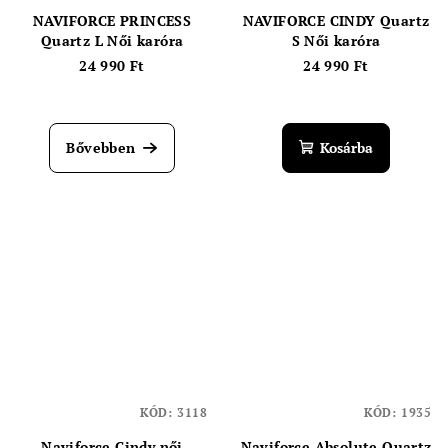
NAVIFORCE PRINCESS
NAVIFORCE CINDY Quartz
Quartz L Női karóra
S Női karóra
24 990 Ft
24 990 Ft
Bővebben
Kosárba
KÓD:
3118
KÓD:
1935
Naviforce Cindy női
Naviforce Absolute Quartz