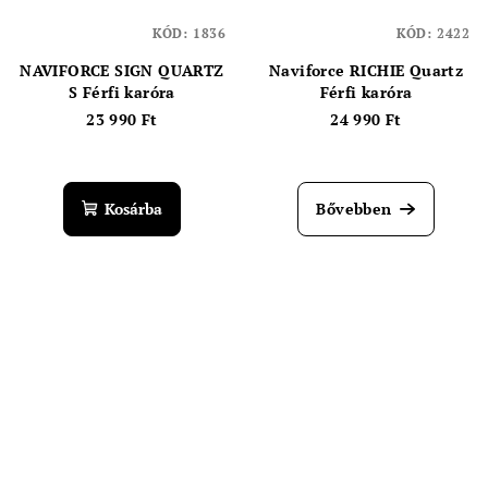
KÓD:
1836
KÓD:
2422
NAVIFORCE SIGN QUARTZ
Naviforce RICHIE Quartz
S Férfi karóra
Férfi karóra
23 990 Ft
24 990 Ft
Kosárba
Bővebben