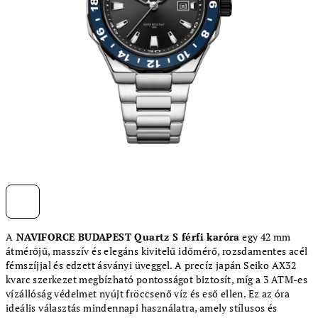
A
NAVIFORCE BUDAPEST Quartz S férfi karóra
egy 42 mm
átmérőjű, masszív és elegáns kivitelű időmérő, rozsdamentes acél
fémszíjjal és edzett ásványi üveggel. A precíz japán Seiko AX32
kvarc szerkezet megbízható pontosságot biztosít, míg a 3 ATM-es
vízállóság védelmet nyújt fröccsenő víz és eső ellen. Ez az óra
ideális választás mindennapi használatra, amely stílusos és