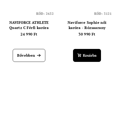
KÓD:
2632
KÓD:
3121
NAVIFORCE ATHLETE
Naviforce Sophie női
Quartz C Férfi karóra
karóra - Rózsaarany
24 990 Ft
30 990 Ft
Bővebben
Kosárba