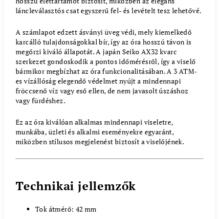
hosszú élettartamot biztosít, miközben az elegáns
láncleválasztós csat egyszerű fel- és levételt tesz lehetővé.
A számlapot edzett ásványi üveg védi, mely kiemelkedő
karcálló tulajdonságokkal bír, így az óra hosszú távon is
megőrzi kiváló állapotát. A japán Seiko AX32 kvarc
szerkezet gondoskodik a pontos időmérésről, így a viselő
bármikor megbízhat az óra funkcionalitásában. A 3 ATM-
es vízállóság elegendő védelmet nyújt a mindennapi
fröccsenő víz vagy eső ellen, de nem javasolt úszáshoz
vagy fürdéshez.
Ez az óra kiválóan alkalmas mindennapi viseletre,
munkába, üzleti és alkalmi eseményekre egyaránt,
miközben stílusos megjelenést biztosít a viselőjének.
Technikai jellemzők
Tok átmérő: 42 mm