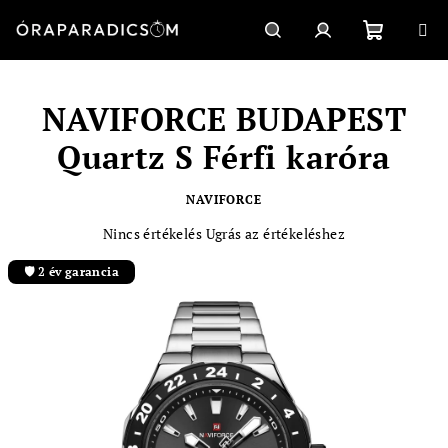
Ugrás
a
fő
Kosár
Keresés
Bejelentkezés
tartalomhoz
NAVIFORCE BUDAPEST
Quartz S Férfi karóra
NAVIFORCE
A
Nincs értékelés
Ugrás az értékeléshez
termék
átlagos
🛡️ 2 év garancia
értékelése
5-
ből
0,0
csillag.