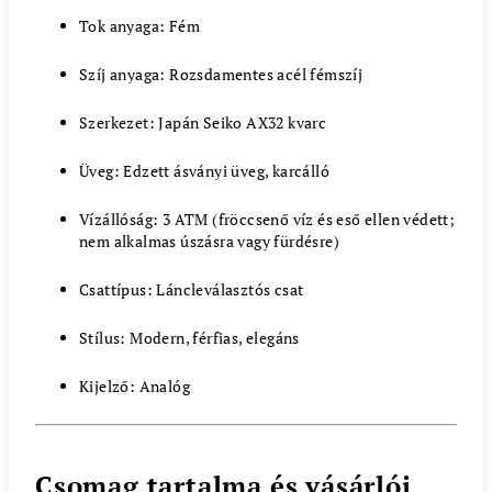
Tok anyaga: Fém
Szíj anyaga: Rozsdamentes acél fémszíj
Szerkezet: Japán Seiko AX32 kvarc
Üveg: Edzett ásványi üveg, karcálló
Vízállóság: 3 ATM (fröccsenő víz és eső ellen védett;
nem alkalmas úszásra vagy fürdésre)
Csattípus: Láncleválasztós csat
Stílus: Modern, férfias, elegáns
Kijelző: Analóg
Csomag tartalma és vásárlói