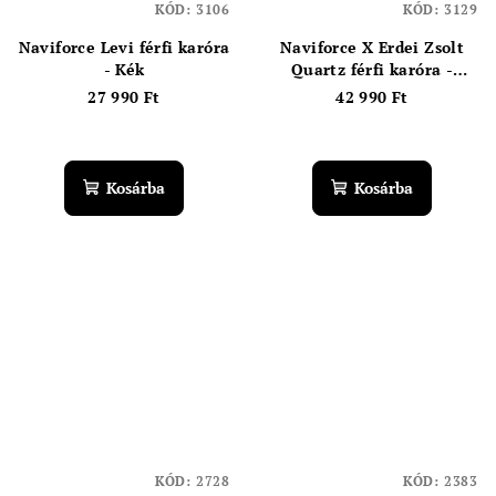
KÓD:
3106
KÓD:
3129
Naviforce Levi férfi karóra
Naviforce X Erdei Zsolt
- Kék
Quartz férfi karóra -
Fekete
27 990 Ft
42 990 Ft
Kosárba
Kosárba
KÓD:
2728
KÓD:
2383