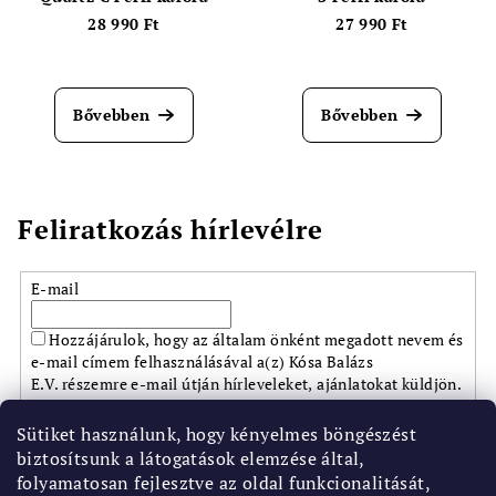
28 990 Ft
27 990 Ft
Bővebben
Bővebben
Feliratkozás hírlevélre
E-mail
Hozzájárulok, hogy az általam önként megadott nevem és
e-mail címem felhasználásával a(z) Kósa Balázs
E.V. részemre e-mail útján hírleveleket, ajánlatokat küldjön.
Kijelentem, hogy az
adatkezelési tájékoztatót
elolvastam.
Megértettem, hogy a hozzájárulásom bármikor
Sütiket használunk, hogy kényelmes böngészést
visszavonhatom.
biztosítsunk a látogatások elemzése által,
folyamatosan fejlesztve az oldal funkcionalitását,
Feliratkozás