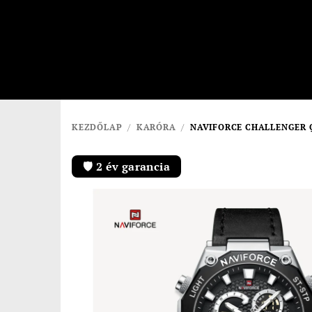
Ugrás
a
fő
tartalomhoz
KEZDŐLAP
/
KARÓRA
/
NAVIFORCE CHALLENGER 
🛡️ 2 év garancia