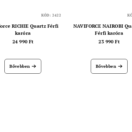
KÓD:
2422
K
orce RICHIE Quartz Férfi
NAVIFORCE NAIROBI Qua
karóra
Férfi karóra
24 990 Ft
23 990 Ft
Bővebben
Bővebben