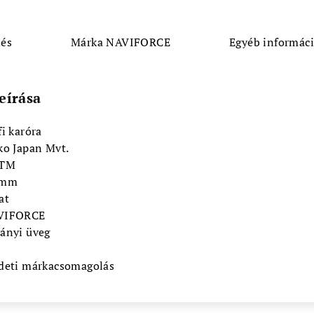
lés
Márka
NAVIFORCE
Egyéb informác
eírása
fi karóra
ko Japan Mvt.
ATM
 mm
at
VIFORCE
ányi üveg
deti márkacsomagolás