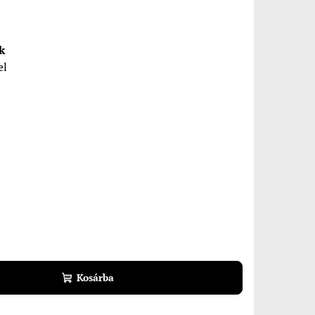
k
el
1
Kosárba