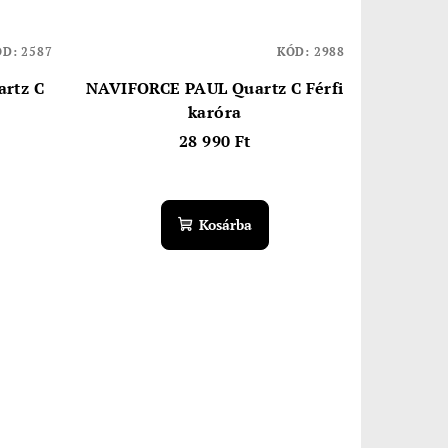
ÓD:
2587
KÓD:
2988
rtz C
NAVIFORCE PAUL Quartz C Férfi
karóra
28 990 Ft
Kosárba