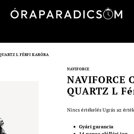
QUARTZ L FÉRFI KARÓRA
NAVIFORCE
NAVIFORCE 
QUARTZ L Fér
A
Nincs értékelés
Ugrás az érté
termék
átlagos
Gyári garancia
értékelése
14 napos elállási jog