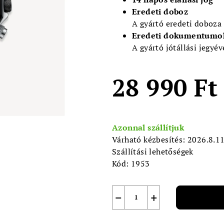
5-
Eredeti doboz
ből
A gyártó eredeti doboza
0,0
Eredeti dokumentumo
csillag.
A gyártó jótállási jegyév
28 990 Ft
Egységár:
Azonnal szállítjuk
Várható kézbesítés:
2026.8.1
Szállítási lehetőségek
Kód:
1953
−
+