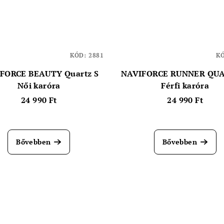
KÓD:
2881
K
FORCE BEAUTY Quartz S
NAVIFORCE RUNNER QUA
Női karóra
Férfi karóra
24 990 Ft
24 990 Ft
Bővebben
Bővebben