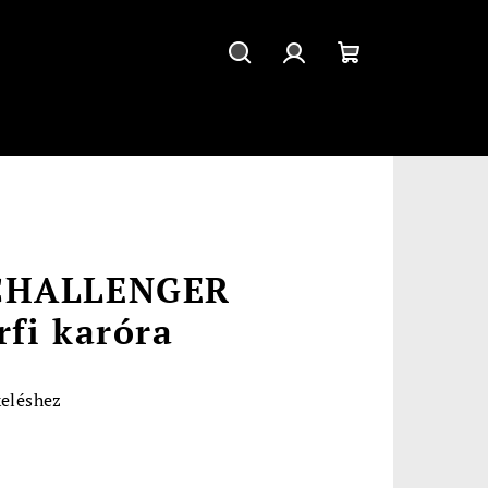
Keresés
Bejelentkezés
Kosár
CHALLENGER
fi karóra
keléshez