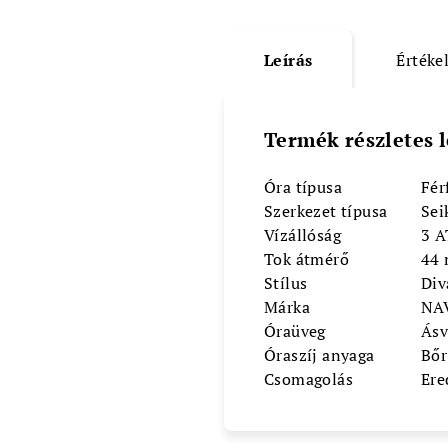
Leírás
Értéke
Termék részletes l
Óra típusa
Fér
Szerkezet típusa
Sei
Vízállóság
3 
Tok átmérő
44
Stílus
Div
Márka
NA
Óraüveg
Ásv
Óraszíj anyaga
Bőr
Csomagolás
Ere