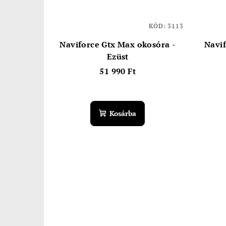
KÓD:
3113
Naviforce Gtx Max okosóra -
Navif
Ezüst
51 990 Ft
Kosárba