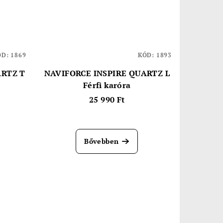
ÓD:
1869
KÓD:
1893
RTZ T
NAVIFORCE INSPIRE QUARTZ L
Férfi karóra
25 990 Ft
Bővebben