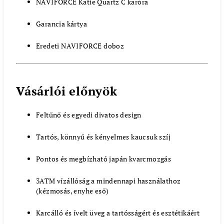
NAVIFORCE Katie Quartz C karóra
Garancia kártya
Eredeti NAVIFORCE doboz
Vásárlói előnyök
Feltűnő és egyedi divatos design
Tartós, könnyű és kényelmes kaucsuk szíj
Pontos és megbízható japán kvarcmozgás
3ATM vízállóság a mindennapi használathoz
(kézmosás, enyhe eső)
Karcálló és ívelt üveg a tartósságért és esztétikáért