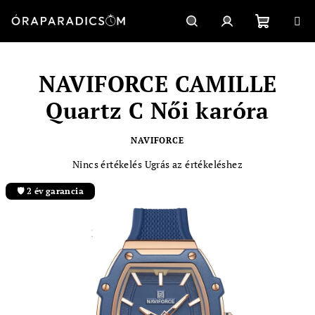
Ugrás
a
fő
Kosár
Keresés
Bejelentkezés
tartalomhoz
NAVIFORCE CAMILLE
Quartz C Női karóra
NAVIFORCE
A
Nincs értékelés
Ugrás az értékeléshez
termék
átlagos
🛡️ 2 év garancia
értékelése
5-
ből
0,0
csillag.