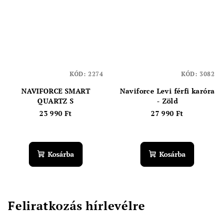
KÓD:
2274
KÓD:
3082
NAVIFORCE SMART
Naviforce Levi férfi karóra
QUARTZ S
- Zöld
23 990 Ft
27 990 Ft
Kosárba
Kosárba
Feliratkozás hírlevélre