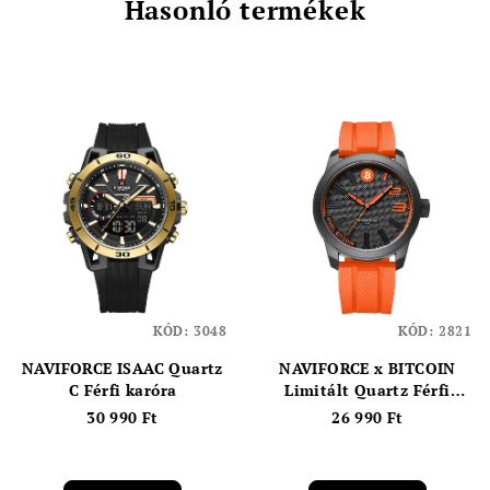
Hasonló termékek
KÓD:
3048
KÓD:
2821
NAVIFORCE ISAAC Quartz
NAVIFORCE x BITCOIN
C Férfi karóra
Limitált Quartz Férfi
karóra
30 990 Ft
26 990 Ft