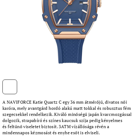
A NAVIFORCE Katie Quartz C egy 36 mm átmérőjű, divatos női
karóra, mely
avantgárd hord
ó alakú matt to
kkal és robusztus f
ém
szegecsekkel rendelkez
ik. Kiváló min
őségű japán kvar
cmozgással
dolgo
zik, strapabíró és
színes kaucsuk sz
íja pedig kényelmes
és
feltűnő vise
letet biztosít.
3ATM vízállósága révén a
mindennapos
kézmosást és
enyhe esőt is
elviseli.