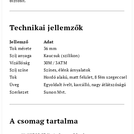
biztosít.
Technikai jellemzők
Jellemző
Adat
Tok mérete
36 mm
Szíj anyaga
Kaucsuk (szilikon)
Vízállóság
30M / 3ATM
Szíj színe
Színes, élénk árnyalatok
Tok
Hordó alakú, matt felület, 8 fém szegeccsel
Üveg
Egyoldalt ívelt, karcálló, nagy átlátszóságú
Szerkezet
Sunon Mvt.
A csomag tartalma