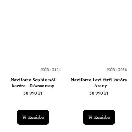
KÓD:
3121
KÓD:
3088
Naviforce Sophie női
Naviforce Levi férfi karóra
karóra - Rózsaarany
- Arany
30 990 Ft
30 990 Ft
Kosárba
Kosárba