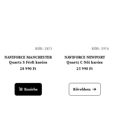
5,0
csillag.
KÓD:
2875
KÓD:
2974
NAVIFORCE MANCHESTER
NAVIFORCE NEWPORT
Quartz S Férfi karóra
Quartz C Női karóra
28 990 Ft
25 990 Ft
Kosárba
Bővebben