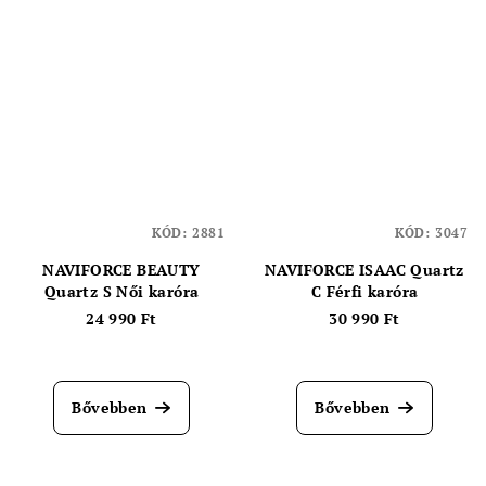
KÓD:
2881
KÓD:
3047
NAVIFORCE BEAUTY
NAVIFORCE ISAAC Quartz
Quartz S Női karóra
C Férfi karóra
24 990 Ft
30 990 Ft
A
termék
átlagos
Bővebben
Bővebben
értékelése
5-
ből