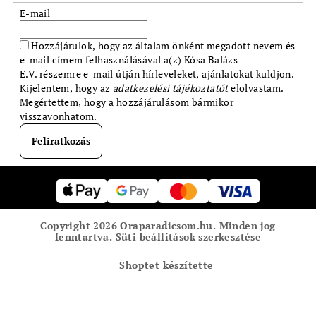
E-mail
Hozzájárulok, hogy az általam önként megadott nevem és
e-mail címem felhasználásával a(z) Kósa Balázs
E.V. részemre e-mail útján hírleveleket, ajánlatokat küldjön.
Kijelentem, hogy az
adatkezelési tájékoztatót
elolvastam.
Megértettem, hogy a hozzájárulásom bármikor
visszavonhatom.
Feliratkozás
L
á
b
Copyright 2026
Oraparadicsom.hu
. Minden jog
l
fenntartva.
Süti beállítások szerkesztése
é
Shoptet készítette
c