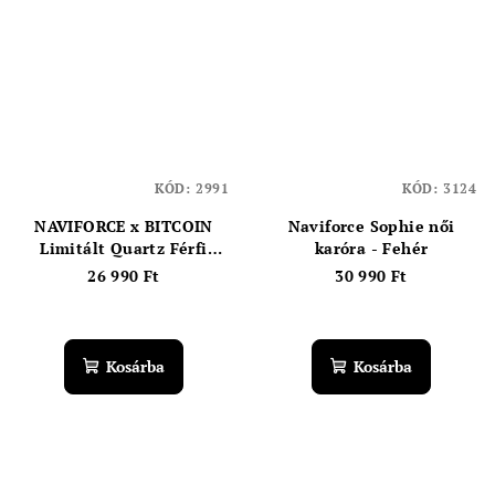
KÓD:
2991
KÓD:
3124
NAVIFORCE x BITCOIN
Naviforce Sophie női
Limitált Quartz Férfi
karóra - Fehér
karóra
26 990 Ft
30 990 Ft
Kosárba
Kosárba