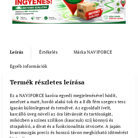
Leírás
Értékelés
Márka
NAVIFORCE
Egyéb információk
Termék részletes leírása
Ez a NAVIFORCE karóra egyedi megjelenésével hódít,
amelyet a matt, hordó alakú tok és a 8 db fém szegecs tesz
igazán különlegessé és trendivé. Az egyoldalt ívelt,
karcálló üveg növeli az óra látványát és tartósságát,
miközben a színes szilikon (kaucsuk) szíj könnyű és
strapabíró, a divat és a funkcionalitás ötvözete. A japán
kvarcmozgás precíz és hosszú távon megbízható időmérést