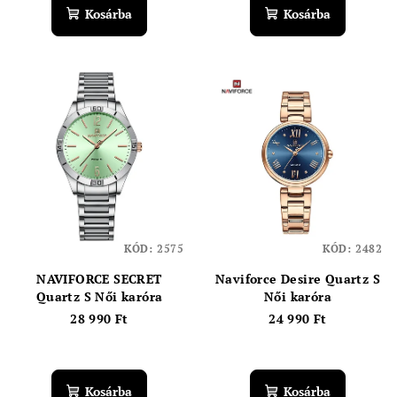
Kosárba
Kosárba
KÓD:
2575
KÓD:
2482
NAVIFORCE SECRET
Naviforce Desire Quartz S
Quartz S Női karóra
Női karóra
28 990 Ft
24 990 Ft
Kosárba
Kosárba