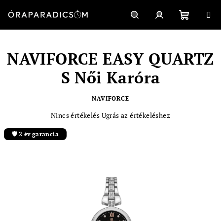
Ugrás
a
fő
Kosár
Keresés
Bejelentkezés
tartalomhoz
NAVIFORCE EASY QUARTZ
S Női Karóra
NAVIFORCE
A
Nincs értékelés
Ugrás az értékeléshez
termék
átlagos
🛡️ 2 év garancia
értékelése
5-
ből
0,0
csillag.