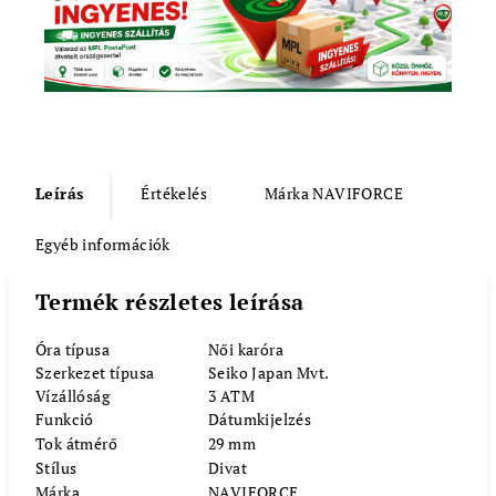
Leírás
Értékelés
Márka
NAVIFORCE
Egyéb információk
Termék részletes leírása
Óra típusa
Női karóra
Szerkezet típusa
Seiko Japan Mvt.
Vízállóság
3 ATM
Funkció
Dátumkijelzés
Tok átmérő
29 mm
Stílus
Divat
Márka
NAVIFORCE