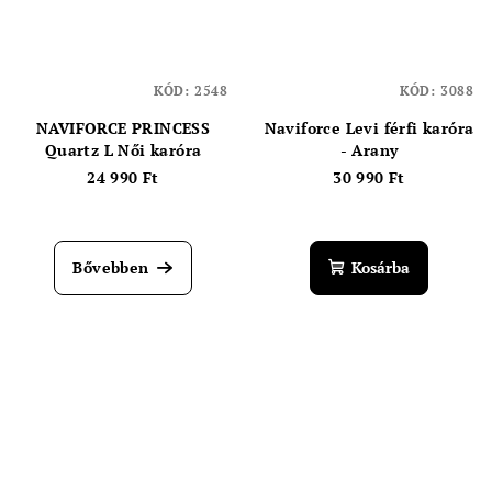
KÓD:
2548
KÓD:
3088
NAVIFORCE PRINCESS
Naviforce Levi férfi karóra
Quartz L Női karóra
- Arany
24 990 Ft
30 990 Ft
Bővebben
Kosárba