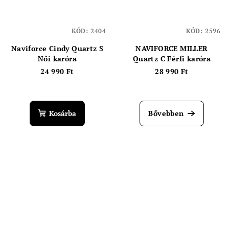
KÓD:
2404
KÓD:
2596
Naviforce Cindy Quartz S
NAVIFORCE MILLER
Női karóra
Quartz C Férfi karóra
24 990 Ft
28 990 Ft
Kosárba
Bővebben