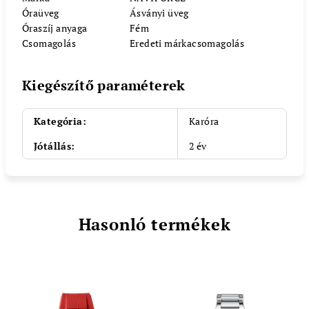
Óraüveg
Ásványi üveg
Óraszíj anyaga
Fém
Csomagolás
Eredeti márkacsomagolás
Kiegészítő paraméterek
Kategória
:
Karóra
Jótállás
:
2 év
Hasonló termékek