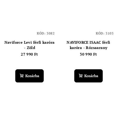
KÓD:
3082
KÓD:
3103
Naviforce Levi férfi karóra
NAVIFORCE ISAAC férfi
- Zöld
karóra - Rózsaarany
27 990 Ft
30 990 Ft
Kosárba
Kosárba