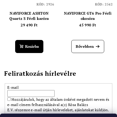
KÓD:
2926
KÓD:
2542
NAVIFORCE ASHTON
NAVIFORCE GT6 Pro Férfi
Quartz S Férfi karóra
okosóra
29 490 Ft
45 990 Ft
Kosárba
Bővebben
Feliratkozás hírlevélre
E-mail
Hozzájárulok, hogy az általam önként megadott nevem és
e-mail címem felhasználásával a(z) Kósa Balázs
E.V. részemre e-mail útján hírleveleket, ajánlatokat küldjön.
Kijelentem, hogy az
adatkezelési tájékoztatót
elolvastam.