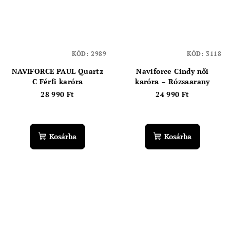
KÓD:
2989
KÓD:
3118
NAVIFORCE PAUL Quartz
Naviforce Cindy női
C Férfi karóra
karóra – Rózsaarany
28 990 Ft
24 990 Ft
Kosárba
Kosárba